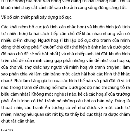
tư thế động của một vận động viên đang thi đấu chằng hạn - chỉ là
khuôn hình, hay cắt cảnh để sao cho ảnh càng sống động càng tốt.
Về bố cần thiết phải xây dựng bố cục.
Các khái niệm bố cục (có tính cân nhắc hơn) và khuôn hình (có tính
tự nhiên hơn) là hai cách tiếp cận chủ để khác nhau nhưng vẫn có
nhiều điểm chung. Người hoạ sĩ khi lập bố cục cho tranh của mình
đổng thời cũng phải “ khuôn” chủ để (thể hiện ờ ảnh nào và dưới góc
độ nào chủ để sẽ nổi bật nhất) và nhà nhiếp ảnh khi đặt khuôn hình
trên chủ đề của mình cũng gặp phải những vấn đề như cùa hoạ sĩ,
của thợ vẽ, thợ khắc hay người vẽ minh hoạ và tranh truyện : làm
sao phân chia và làm cân bằng một cách hài hoà các hình thể khác
nhau? Phải làm tăng giá trị của các hình thể nào và phải đặt ở vị trí
nào trong tranh để chúng nổi hơn? Dưới góc độ nào thì chúng tỏ ra
biểu cảm nhát? Không một nghệ sĩ nào, kể cả các hoạ sĩ của trường
phái Ấn tượng có thể tránh né những câu hỏi cơ bản này. Đúng là
thoạt nhìn, các tranh Ấn tượng có vẻ như được vẽ một cách tự
nhiên, nhưng nếu quan sát rất kỹ, ta thấy bố cục thật ra được chăm
chút rất cẩn thận.