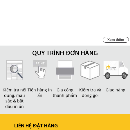
nghiệp cần phải xem xét?
Xem thêm
QUY TRÌNH ĐƠN HÀNG
Kiểm tra nội
Tiến hàng in
Gia công
Kiểm tra và
Giao hàng
dung, màu
ấn
thành phẩm
đóng gói
sắc & bắt
đầu in ấn
LIÊN HỆ ĐẶT HÀNG