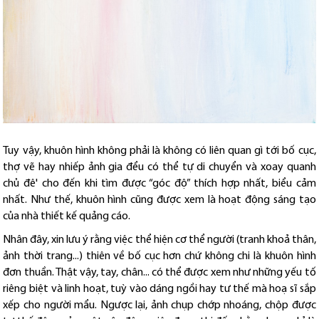
Tuy vậy, khuôn hình không phải là không có liên quan gì tới bố cục,
thợ vẽ hay nhiếp ảnh gia đểu có thể tự di chuyển và xoay quanh
chủ đê' cho đến khi tìm được “góc độ” thích hợp nhất, biểu cảm
nhất. Như thế, khuôn hình cũng được xem là hoạt động sáng tạo
của nhà thiết kế quảng cáo.
Nhân đây, xin lưu ý rằng việc thể hiện cơ thể người (tranh khoả thân,
ảnh thời trang...) thiên về bố cục hơn chứ không chi là khuôn hình
đơn thuần. Thật vậy, tay, chân... có thể được xem như những yếu tố
riêng biệt và linh hoạt, tuỳ vào dáng ngồi hay tư thế mà hoạ sĩ sắp
xếp cho người mẩu. Ngược lại, ảnh chụp chớp nhoáng, chộp được