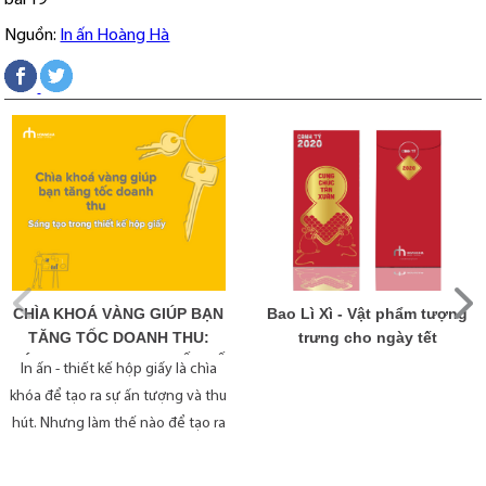
bài 19
Nguồn:
In ấn Hoàng Hà
Bao Lì Xì - Vật phẩm tượng
CHÌA KHOÁ VÀNG GIÚP BẠN
trưng cho ngày tết
TĂNG TỐC DOANH THU:
SÁNG TẠO TRONG THIẾT KẾ
In ấn - thiết kế hộp giấy là chìa
HỘP GIẤY
khóa để tạo ra sự ấn tượng và thu
hút. Nhưng làm thế nào để tạo ra
một sản phẩm hộp giấy độc đáo và
hấp dẫn là điều mà mọi doanh