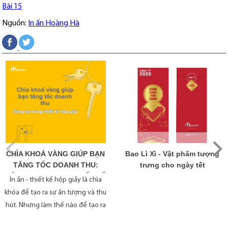
Bài 15
Nguồn:
In ấn Hoàng Hà
Bao Lì Xì - Vật phẩm tượng
CHÌA KHOÁ VÀNG GIÚP BẠN
trưng cho ngày tết
TĂNG TỐC DOANH THU:
SÁNG TẠO TRONG THIẾT KẾ
In ấn - thiết kế hộp giấy là chìa
HỘP GIẤY
khóa để tạo ra sự ấn tượng và thu
hút. Nhưng làm thế nào để tạo ra
một sản phẩm hộp giấy độc đáo và