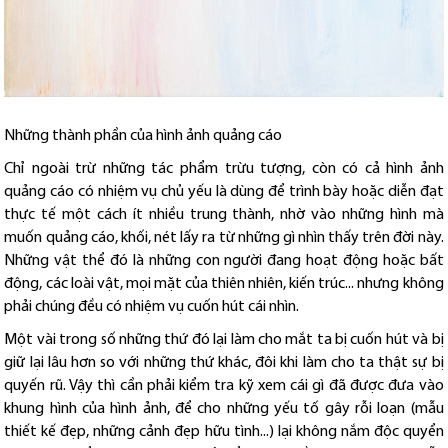
Những thành phần của hình ảnh quảng cáo
Chỉ ngoài trừ những tác phẩm trừu tượng, còn có cả hình ảnh
quảng cáo có nhiệm vụ chủ yếu là dùng để trình bày hoặc diễn đạt
thực tế một cách ít nhiều trung thành, nhờ vào những hình mà
muốn quảng cáo, khối, nét lấy ra từ những gì nhìn thấy trên đời này.
Những vật thể đó là những con người đang hoạt động hoặc bất
động, các loài vật, mọi mặt của thiên nhiên, kiến trúc... nhưng không
phải chúng đều có nhiệm vụ cuốn hút cái nhìn.
Một vài trong số những thứ đó lại làm cho mắt ta bị cuốn hút và bị
giữ lại lâu hơn so với những thứ khác, đôi khi làm cho ta thật sự bị
quyến rũ. Vậy thì cần phải kiểm tra kỹ xem cái gì đã được đưa vào
khung hình của hình ảnh, để cho những yếu tố gây rỗi loạn (mẫu
thiết kế đẹp, những cảnh đẹp hữu tình...) lại không nắm độc quyển