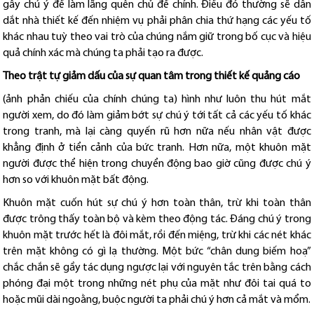
gây chú ý để làm lãng quên chủ để chính. Điều đó thường sẽ dẫn
dắt nhà thiết kế đến nhiệm vụ phải phân chia thứ hạng các yếu tố
khác nhau tuỳ theo vai trò của chúng nắm giữ trong bố cục và hiệu
quả chính xác mà chúng ta phải tạo ra được.
Theo trật tự giảm dấu của sự quan tâm trong thiết kế quảng cáo
(ảnh phản chiếu của chính chúng ta) hình như luôn thu hút mắt
người xem, do đó làm giảm bớt sự chú ý tới tất cả các yếu tố khác
trong tranh, mà lại càng quyến rũ hơn nữa nếu nhân vật được
khẳng định ở tiển cảnh của bức tranh. Hơn nữa, một khuôn mặt
người được thể hiện trong chuyển động bao giờ cũng được chú ý
hơn so với khuôn mặt bất động.
Khuôn mặt cuốn hút sự chú ý hơn toàn thân, trừ khi toàn thân
được trông thấy toàn bộ và kèm theo động tác. Đáng chú ý trong
khuôn mặt trước hết là đôi mắt, rồi đến miệng, trừ khi các nét khác
trên mặt không có gì lạ thường. Một bức “chân dung biếm hoạ”
chắc chắn sẽ gầy tác dụng ngược lại với nguyên tắc trên bằng cách
phóng đại một trong những nét phụ của mặt như đôi tai quá to
hoặc mũi dài ngoằng, buộc người ta phải chú ý hơn cả mắt và mổm.