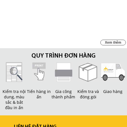
hấp dẫn là điều mà mọi doanh
nghiệp cần phải xem xét?
Xem thêm
QUY TRÌNH ĐƠN HÀNG
Kiểm tra nội
Tiến hàng in
Gia công
Kiểm tra và
Giao hàng
dung, màu
ấn
thành phẩm
đóng gói
sắc & bắt
đầu in ấn
LIÊN HỆ ĐẶT HÀNG