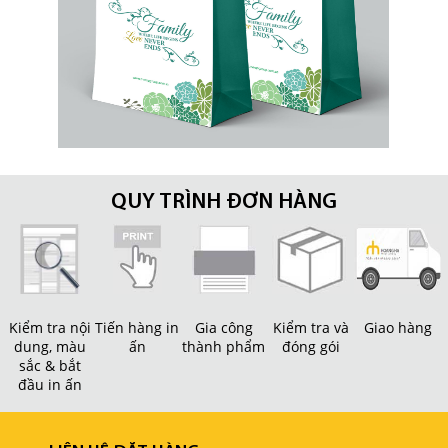
QUY TRÌNH ĐƠN HÀNG
Kiểm tra nội
Tiến hàng in
Gia công
Kiểm tra và
Giao hàng
dung, màu
ấn
thành phẩm
đóng gói
sắc & bắt
đầu in ấn